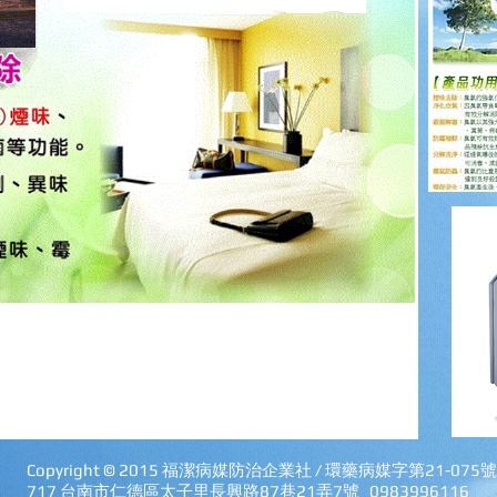
Copyright © 2015 福潔病媒防治企業社 / 環藥病媒字第21-075號
​717 台南市仁德區太子里長興路87巷21弄7號 0983996116