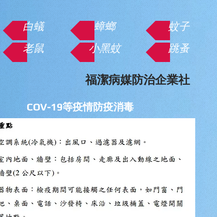
白蟻
蟑螂
蚊子
老鼠
小黑蚊
跳蚤
福潔病媒防治企業社
​COV-19等疫情防疫消毒