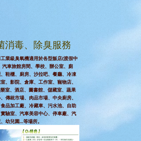
菌消毒、除臭服務
用工業級臭氧機適用於各型飯店(渡假中
、汽車旅館房間、學校、辦公室、廁
櫃、鞋櫃、廚房、沙拉吧、餐廳、冷凍
凍室、影院、倉庫、工作室、寵物店、
娛樂室、酒店、圖書館、儲藏室、蔬果
心、傳統市場、肉品市場、中央廚房、
、食品加工廠、冷藏車、污水池、自助
、實驗室、汽車美容中心、停車廠、汽
廠、幼兒園…等場所。