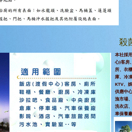
殺
本社採
心)客房
所、衣
庫、冷
KTV、
供應中
漁市場
洗衣店
車保養