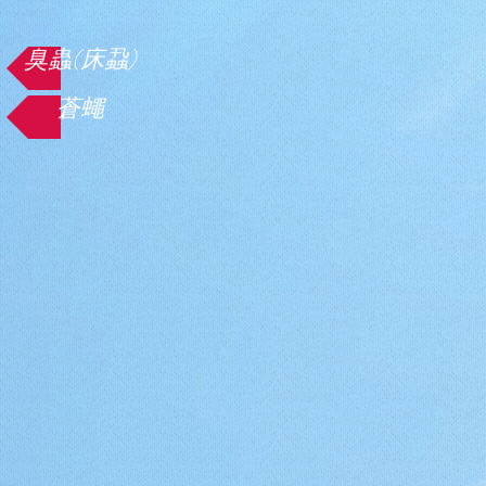
臭蟲(床蝨)
蒼蠅